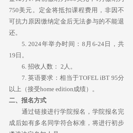
7
50
美元。
定金将抵扣课程费用，非因不
可抗力原因缴纳
定金
后无法参与的
不能
退
还
。
5
.
2
02
4
年举办时间：
8月
6
-
24
日，
共
1
9日。
6
.
招收
人数：
2人
。
7
.
英语要求：相当于TOFEL
iBT
95
分
以上（接受h
ome edition
成绩）。
二
、
报名
方式
通过链接进行学院报名，学院报名完
成后如有多名同学符合标准，将进行初步