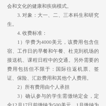
会和文化的健康和疾病模式。
3
.
对象：
大一、二、三
本科生和研究
生
。
4
.
收费
标准
：
1
）学费
为
4
000
美元，
该费用
包含
住
宿、工作日的早餐和午餐、杜克到机场的
接送机、
课程
日程中的交通。
另外
需要的
费用
包括但不限于：
国际往返机票、签
证、保险、汇款费用和其他
个人
费用。
2
）所有费用由个人承担
3
）
确认参与的学生需
缴纳定金，定
金
1
2
月1
7
日前
缴纳为
5
00
美元
，
1月
缴纳为