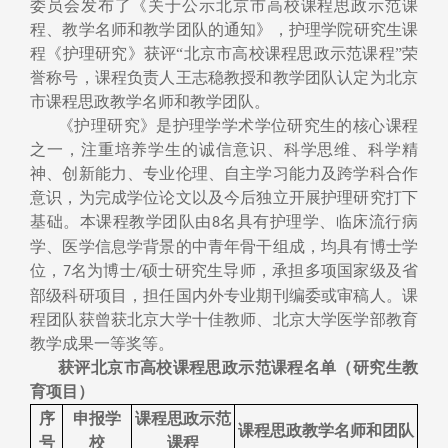
委员会发布了《关于公示北京市高校课程思政示范课
程、教学名师和教学团队的通知》，
护理学院
研究生课
程《护理研究》获评“北京市高校课程思政示范课程”荣
誉称号，课程负责人王志稳教授和教学团队认定为北京
市课程思政教学名师和教学团队。
《护理研究》是护理学学术学位研究生的核心课程
之一，注重培养学生的诚信意识、科学思维、科学精
神、创新能力、专业伦理、自主学习能力及跨学科合作
意识，为完成学位论文以及今后独立开展护理研究打下
基础。本课程教学团队
由
名具有护理学、临床流行病
8
学、医学信息学背景的中青年骨干组成，均具有博士学
位，
名为博士
硕士研究生导师，承担多项国家级及省
7
/
部级科研项目，担任国内外专业期刊编委或审稿人。课
程团队获曾获北京大学十佳教师、北京大学医学部教育
教学成果一等奖等。
获评北京市高校课程思政示范课程名单（研究生教
育项目）
序
申报学
课程思政示范
课程思政教学名师和团队
号
校
课程