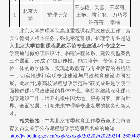
王志稳、吴雪、王翠丽、
北京大
1
护理研究
王艳、周宇彤、 万巧琴
学
、许蓓蓓、 李楠
北京大学护理学院高度重视课程思政建设工作，落
实立德树人根本任务，强化示范引领。
护理学专业是进
入
北京大学首批课程思政示范专业建设
4
个专业之一
。
学院
通过做好顶层设计、构建课程体系、建设典型案例
三个层面，
形成了“知识传授、能力培养、价值引领”三
位一体的教学体系，实现思政教育与专业教育的有机统
一，
切实推进和实现专业建设与思政教育建设协同发
展
。
此次“北京高校课程思政示范课”获奖成果是学院全
面推进课程思政建设的具体体现。学院将继续深化课程
思政建设工作，
培养
扎根中国大地、服务国家、面向世
界、全面发展、引领未来
护理学专业发展的拔尖创新人
才
。
相关链接
：中共北京市委教育工作委员会北京市教
育委员会关于公布课程思政示范项目名单的通知
http://jw.beijing.gov.cn/xxgk/zxxxgk/202202/t20220214_2609489