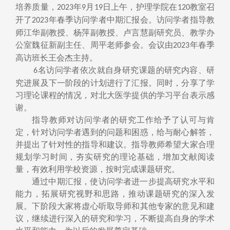
培养质量，
年
月
日上午，护理学院在
教室召
2023
9
19
120
开了
年春季访问学者中期汇报会。访问学者指导教
2023
师江华副教授、杨萍副教授、卢言慧副研究员、教学办
公室魏征新副主任、周平老师参会。会议由
年春季
2023
高访班长王会杰主持。
名访问学者依次就自身研究课题的研究内容、研
6
究进展及下一阶段的计划进行了汇报。同时，分享了学
习理论课程的情况，对北大医学提供的学习平台表示感
谢。
指导教师对访问学者的研究工作给予了认可与肯
定，针对访问学者遇到的问题和困惑，给与耐心解答，
并提出了针对性的指导和建议。指导教师希望大家合理
规划学习时间，夯实研究的理论基础，增加文献阅读
量，有效利用学校资源，按时完成课题研究。
通过中期汇报，使访问学者进一步提高研究水平和
能力，拓展研究视野和思路，推动课题研究的深入发
展。下阶段大家将虚心听取导师和其他专家的意见和建
议，继续
进行深入的研究和学习，不断提高自身的学术