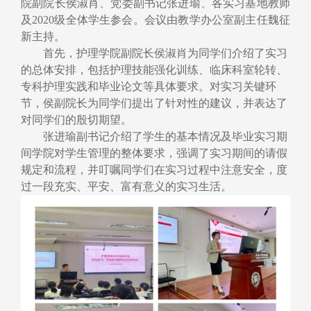
院副院长侯淑肖、党委副书记张进瑜、各实习基地教师
及
2020
级全体学生参会。
会议由教学办公室
副主任
魏征
新主持。
首先，护理学院副院长侯淑肖为同学们介绍了实习
的总体安排，包括护理技能强化训练、临床科室轮转、
专科护理实践和毕业论文等具体要求。对实习关键环
节，侯副院长
为
同学们提出了针对性的建议，并表达了
对同学们的殷切期望
。
张进瑜副书记介绍了学生的基本情况及毕业实习期
间学院对学生管理的整体要求，强调了实习期间的请假
规定和流程，并叮嘱同学
们
在实习过程中注意安全，度
过一段充实、平安、富有意义的实习生活。