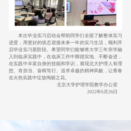
本次毕业实习启动会帮助同学们
全面
了解整体实习
进度，用更好的状态迎接未来一年的实习生活，顺利开
启毕业实习新阶段。希望同学们能够将大学三年所学融
入到临床实践中，在临床工作中脚踏实地、不断奋进，
在实践中丰富自身的技能和学识，展现北大护理人有
理
想
、
肯
担当、奋楫笃行、追求卓越的精神风貌，让青春
在火热实践中绽放绚丽之花。
北京大学护理学院教学办公室
2022
年
6
月
26
日