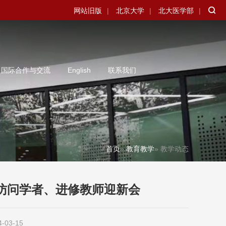
网站旧版
|
北京大学
|
北大医学部
|
国际合作与交流
English
联系我们
首页
»
教育教学
» 教学动态
北大访问学者、进修教师迎新会
-03-15