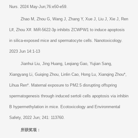
Nurs. 2024 May-Jun;76:e50-e59.
Zhao M, Zhou G, Wang J, Zhang Y, Xue J, Liu J, Xie J, Ren
L#, Zhou X#. MiR-5622-3p inhibits ZCWPW1 to induce apoptosis
in silica-exposed mice and spermatocyte cells. Nanotoxicology.
2023 Jun 14:1-13
Jianhui Liu, Jing Huang, Leqiang Gao, Yujian Sang,
Xiangyang Li, Guiqing Zhou, Linlin Cao, Hong Lu, Xianqing Zhou*,
Lihua Ren*. Maternal exposure to PM2.5 disrupting offspring
spermatogenesis through induced sertoli cells apoptosis via inhibin
B hypermethylation in mice. Ecotoxicology and Environmental
Safety, 2022 Jun; 241: 113760.
所获奖项：