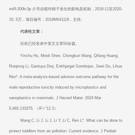
miR-200b-3p 介导自噬对精子发生的影响及机制，2018-11至2020-
10, 5万，项目编号：2018M641119，主持。
代表性文章：
目前已经发表中英文文章50余篇。
Yinchu Hu, Meidi Shen, Chongkun Wang, Qifang Huang,
Ruiqiong Li, Gantuya Dorj, Enkhjargal Gombojav, Jiwei Du, Lihua
Ren*. A meta-analysis-based adverse outcome pathway for the
male reproductive toxicity induced by microplastics and
nanoplastics in mammals. J Hazard Mater. 2024 Mar
5;465:133375. （IF="12.2）
Wang C, Li J, Li J, Li Y, Li C, Ren L*. What can be done to
protect toddlers from air pollution: Current evidence. J Pediatr