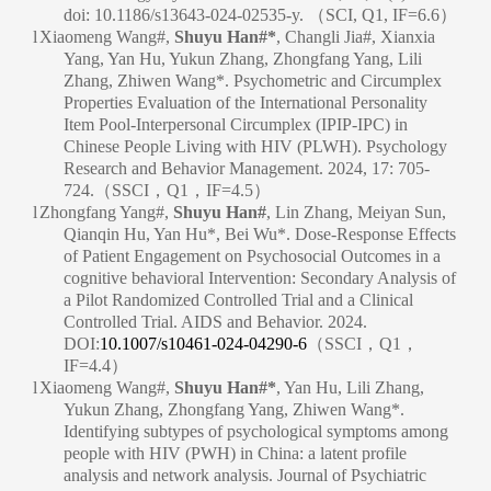
doi: 10.1186/s13643-024-02535-y. （SCI, Q1, IF=6.6）
l
Xiaomeng Wang#,
Shuyu Han#*
, Changli Jia#, Xianxia
Yang, Yan Hu, Yukun Zhang, Zhongfang Yang, Lili
Zhang, Zhiwen Wang*. Psychometric and Circumplex
Properties Evaluation of the International Personality
Item Pool-Interpersonal Circumplex (IPIP-IPC) in
Chinese People Living with HIV (PLWH). Psychology
Research and Behavior Management. 2024, 17: 705-
724.（SSCI，Q1，IF=4.5）
l
Zhongfang Yang#,
Shuyu Han#
, Lin Zhang, Meiyan Sun,
Qianqin Hu, Yan Hu*, Bei Wu*. Dose-Response Effects
of Patient Engagement on Psychosocial Outcomes in a
cognitive behavioral Intervention: Secondary Analysis of
a Pilot Randomized Controlled Trial and a Clinical
Controlled Trial. AIDS and Behavior. 2024.
DOI:
10.1007/s10461-024-04290-6
（SSCI，Q1，
IF=4.4）
l
Xiaomeng Wang#,
Shuyu Han#*
, Yan Hu, Lili Zhang,
Yukun Zhang, Zhongfang Yang, Zhiwen Wang*.
Identifying subtypes of psychological symptoms among
people with HIV (PWH) in China: a latent profile
analysis and network analysis. Journal of Psychiatric