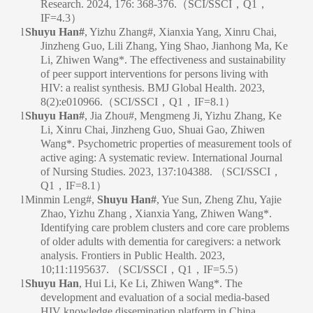
Research. 2024, 176: 368-376.（SCI/SSCI，Q1，
IF=4.3）
l
Shuyu Han#
, Yizhu Zhang#, Xianxia Yang, Xinru Chai,
Jinzheng Guo, Lili Zhang, Ying Shao, Jianhong Ma, Ke
Li, Zhiwen Wang*. The effectiveness and sus
tainability
of peer support interventions for persons living with
HIV: a realist synthesis. BMJ Global Health. 2023,
8(2):e010966.（SCI/SSCI，Q1，IF=8.1）
l
Shuyu Han#
, Jia Zhou#, Mengmeng Ji, Yizhu Zhang, Ke
Li, Xinru Chai, Jinzheng Guo, Shuai Gao, Zhiwen
Wang*. Psychometric properties of measurement tools of
active aging: A systematic review. International Journal
of Nursing Studies. 2023, 137:104388. （SCI/SSCI，
Q1，IF=8.1）
l
Minmin Leng#,
Shuyu Han#
, Yue Sun, Zheng Zhu, Yajie
Zhao, Yizhu Zhang , Xianxia Yang, Zhiwen Wang*.
Identifying care problem clusters and core care problems
of older adults with dementia for caregivers: a network
analysis. Frontiers in Public Health. 2023,
10;11:1195637. （SCI/SSCI，Q1，IF=5.5）
l
Shuyu Han
, Hui Li, Ke Li, Zhiwen Wang*. The
development and evaluation of a social media-based
HIV knowledge dissemination platform in China.