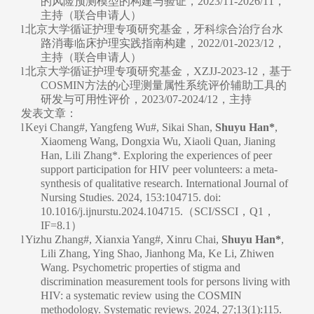
的风险预测模型的构建与验证，2023/11-2026/11，
主持（联合申请人）
l
北京大学循证护理专项研究基金，牙科综合治疗台水
路消毒临床护理实践指南构建，2022/01-2023/12，
主持（联合申请人）
l
北京大学循证护
理专项研究基金，XZJJ-2023-12，基于
COSMIN方法的心理测量属性系统评价辅助工具的
研发与可用性评价，2023/07-2024/12，主持
发表文章：
l
Keyi Chang#, Yangfeng Wu#, Sikai Shan,
Shuyu Han*
,
Xiaomeng Wang, Dongxia Wu, Xiaoli Quan, Jianing
Han, Lili Zhang*. Exploring the experiences of peer
support participation for HIV peer volunteers: a meta-
synthesis of qualitative research. International Journal of
Nursing Studies. 2024, 153:104715. doi:
10.1016/j.ijnurstu.2024.104715.（SCI/SSCI，Q1，
IF=8.1）
l
Yizhu Zhang#, Xianxia Yang#, Xinru Chai,
Shuyu Han*
,
Lili Zhang, Ying Shao, Jianhong Ma, Ke Li, Zhiwen
Wang. Psychometric properties of stigma and
discrimination measurement tools for persons living with
HIV: a systematic review using the COSMIN
methodology. Systematic reviews. 2024, 27;13(1):115.