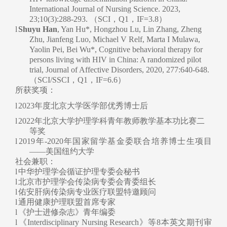
International Journal of Nursing Science. 2023,
23;10(3):288-293. （SCI，Q1，IF=3.8）
l
Shuyu Han
, Yan Hu*, Hongzhou Lu, Lin Zhang, Zheng
Zhu, Jianfeng Luo, Michael V Relf, Marta I Mulawa,
Yaolin Pei, Bei Wu*, Cognitive behavioral therapy for
persons living with HIV in China: A randomized pilot
trial, Journal of Affective Disorders, 2020, 277:640-648.
（SCI/SSCI，Q1，IF=6.6）
所获奖项：
l
2023年度北京大学医学部优秀博士后
l
2022年北京大学护理学科青年教师教学基本功比赛二
等奖
l
2019年-2020年国家留学基金委联合培养博士生项目
——美国纽约大学
社会兼职：
l
中华护理学会循证护理专委会秘书
l
北京市护理学会传染病专委会青委组长
l
佑安肝病传
染病专业医疗联盟特邀顾问
l
通用健康护理联盟首席专家
l
《护士进修杂志》青年编委
l
《Interdisciplinary Nursing Research》等8本英文期刊审